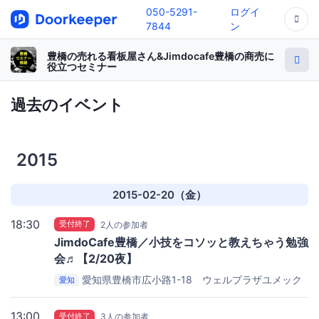
050-5291-
ログイ
7844
ン
豊橋の売れる看板屋さん&Jimdocafe豊橋の商売に
役立つセミナー
過去のイベント
2015
2015-02-20（金）
18:30
受付終了
2人の参加者
JimdoCafe豊橋／小技をコソッと教えちゃう勉強
会♬【2/20夜】
愛知県豊橋市広小路1-18 ウェルプラザユメック
愛知
ス5F
トライアルビレッジ
13:00
受付終了
3人の参加者